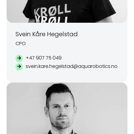
Svein Kåre Hegelstad
CPO
+47 907 75 049
svein.kare.hegelstad@aquarobotics.no